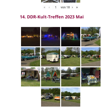
«
‹
von
18
›
»
14. DDR-Kult-Treffen 2023 Mai