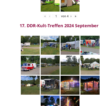
«
‹
von
4
›
»
17. DDR-Kult-Treffen 2024 September