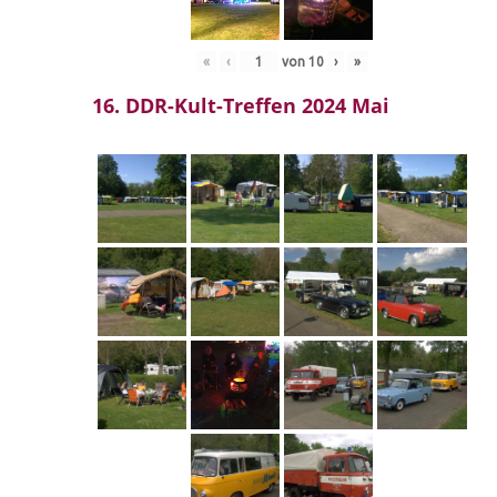
«
‹
von
10
›
»
16. DDR-Kult-Treffen 2024 Mai