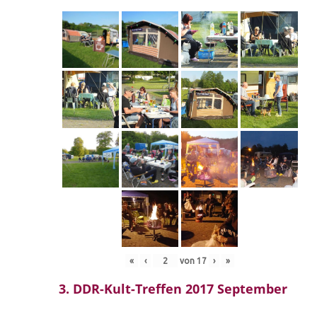
«
‹
von
17
›
»
3. DDR-Kult-Treffen 2017 September