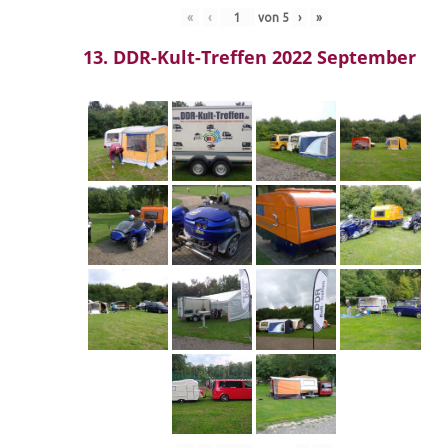
«
‹
von
5
›
»
13. DDR-Kult-Treffen 2022 September