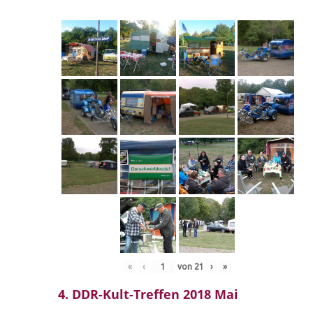
«
‹
von
21
›
»
4. DDR-Kult-Treffen 2018 Mai