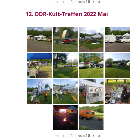
«
‹
von
10
›
»
12. DDR-Kult-Treffen 2022 Mai
«
‹
von
10
›
»