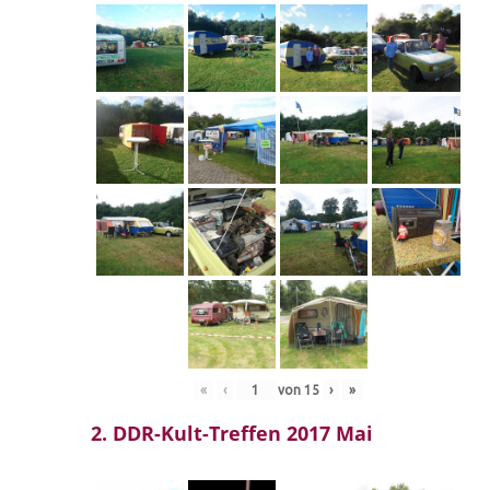
«
‹
von
15
›
»
2. DDR-Kult-Treffen 2017 Mai