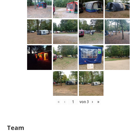
«
‹
von
3
›
»
Team