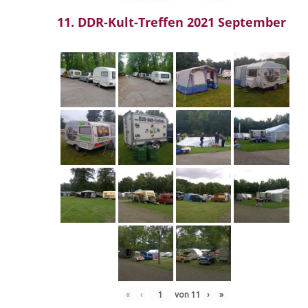
11. DDR-Kult-Treffen 2021 September
«
‹
von
11
›
»