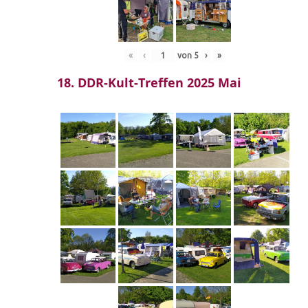
«
‹
von
5
›
»
18. DDR-Kult-Treffen 2025 Mai