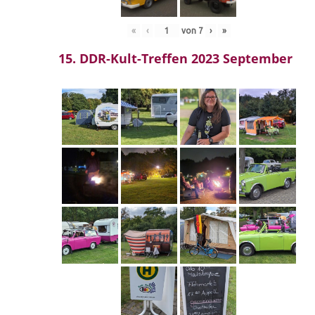
«
‹
von
7
›
»
15. DDR-Kult-Treffen 2023 September