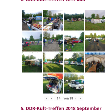
«
‹
von
18
›
»
5. DDR-Kult-Treffen 2018 September