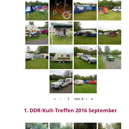
«
‹
von
4
›
»
1. DDR-Kult-Treffen 2016 September