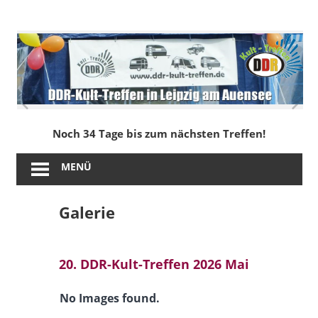
Zum
Inhalt
DDR-
springen
Kult-
Treffen
in
Noch 34 Tage bis zum nächsten Treffen!
Leipzig
MENÜ
am
Galerie
Auensee
20. DDR-Kult-Treffen 2026 Mai
No Images found.