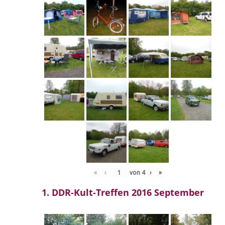
«
‹
von
4
›
»
1. DDR-Kult-Treffen 2016 September