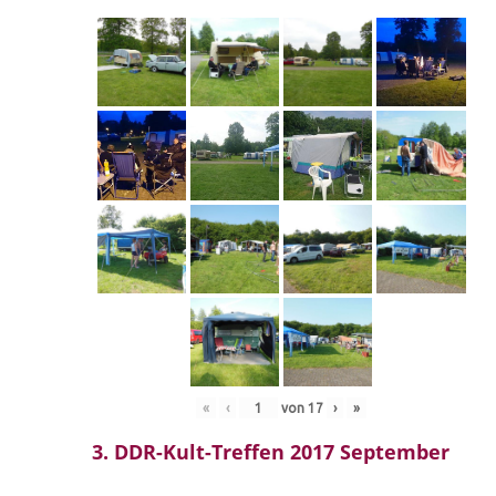
«
‹
von
17
›
»
3. DDR-Kult-Treffen 2017 September