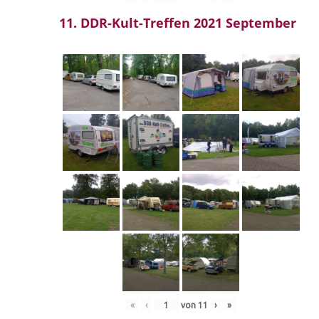
11. DDR-Kult-Treffen 2021 September
«
‹
von
11
›
»