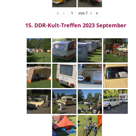
«
‹
von
7
›
»
15. DDR-Kult-Treffen 2023 September