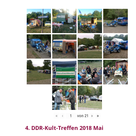
«
‹
von
21
›
»
4. DDR-Kult-Treffen 2018 Mai