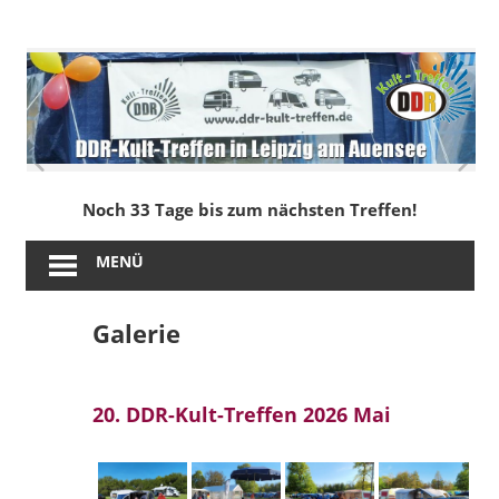
Zum
Inhalt
DDR-
springen
Kult-
Treffen
in
Noch 33 Tage bis zum nächsten Treffen!
Leipzig
MENÜ
am
Galerie
Auensee
20. DDR-Kult-Treffen 2026 Mai