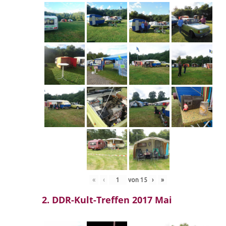
«
‹
von
15
›
»
2. DDR-Kult-Treffen 2017 Mai