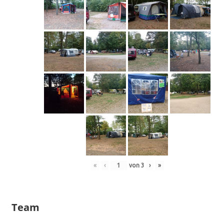
«
‹
von
3
›
»
Team