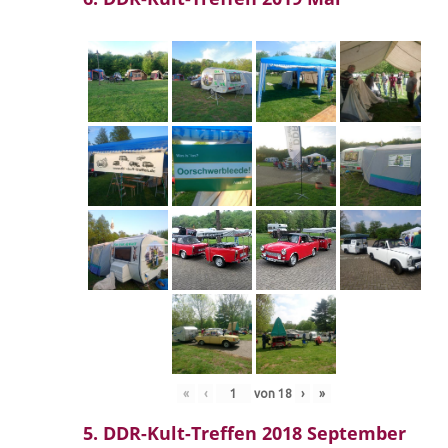
«
‹
von
18
›
»
5. DDR-Kult-Treffen 2018 September