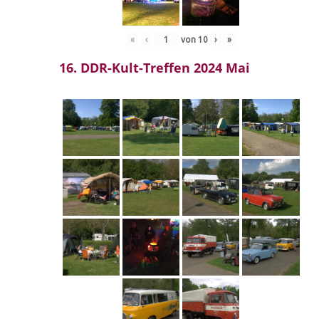
«
‹
von
10
›
»
16. DDR-Kult-Treffen 2024 Mai