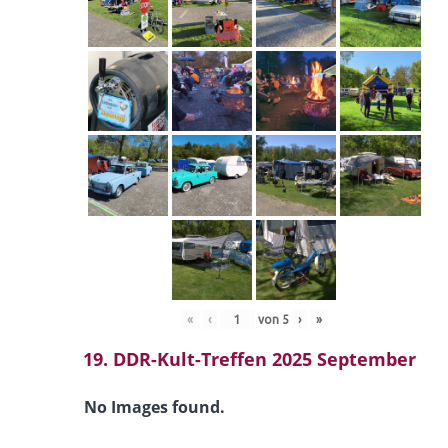
«
‹
von
5
›
»
19. DDR-Kult-Treffen 2025 September
No Images found.