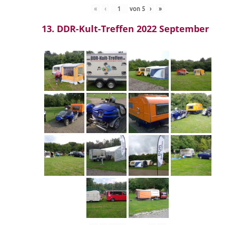
«
‹
von
5
›
»
13. DDR-Kult-Treffen 2022 September