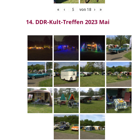
«
‹
von
18
›
»
14. DDR-Kult-Treffen 2023 Mai