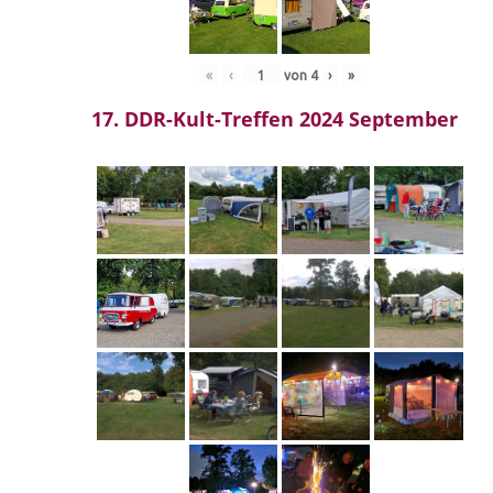
«
‹
von
4
›
»
17. DDR-Kult-Treffen 2024 September