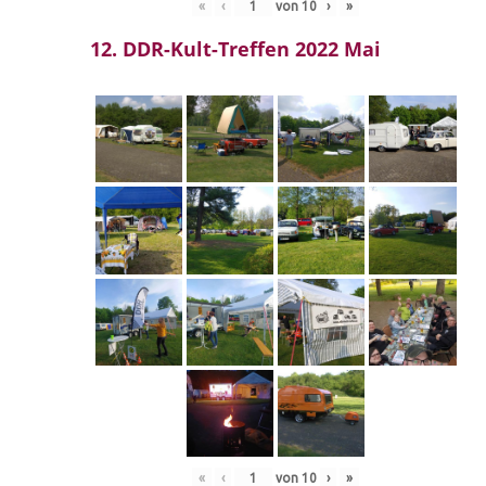
«
‹
von
10
›
»
12. DDR-Kult-Treffen 2022 Mai
«
‹
von
10
›
»