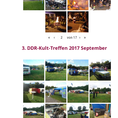
«
‹
von
17
›
»
3. DDR-Kult-Treffen 2017 September