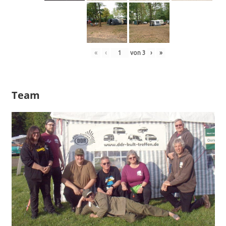
«
‹
von
3
›
»
Team