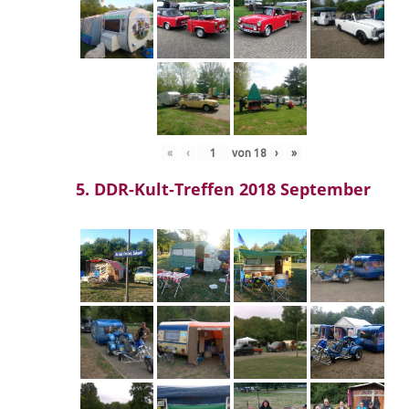
«
‹
von
18
›
»
5. DDR-Kult-Treffen 2018 September