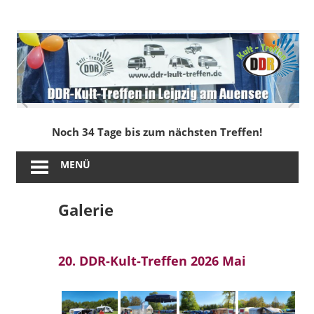
Zum
Inhalt
DDR-
springen
Kult-
Treffen
in
Noch 34 Tage bis zum nächsten Treffen!
Leipzig
MENÜ
am
Galerie
Auensee
20. DDR-Kult-Treffen 2026 Mai