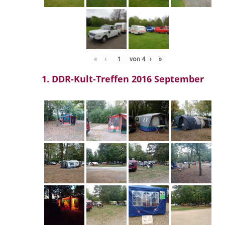
«
‹
von
4
›
»
1. DDR-Kult-Treffen 2016 September