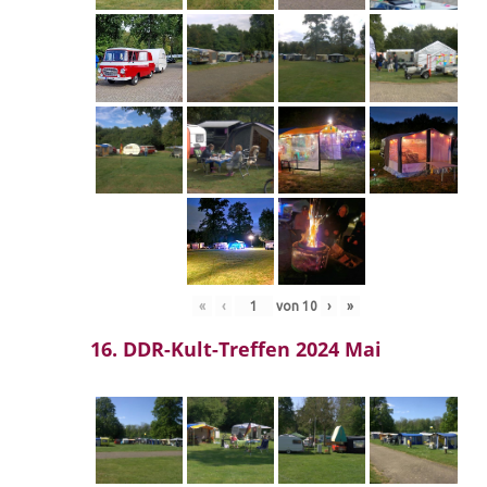
«
‹
von
10
›
»
16. DDR-Kult-Treffen 2024 Mai