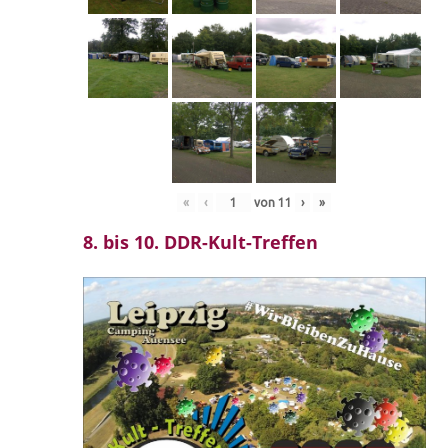
«
‹
von
11
›
»
8. bis 10. DDR-Kult-Treffen