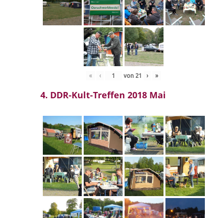
«
‹
von
21
›
»
4. DDR-Kult-Treffen 2018 Mai