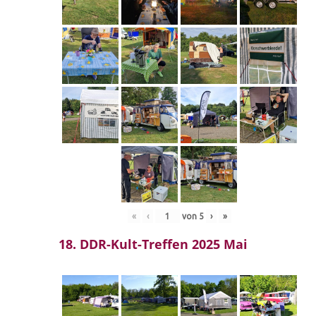
«
‹
von
5
›
»
18. DDR-Kult-Treffen 2025 Mai