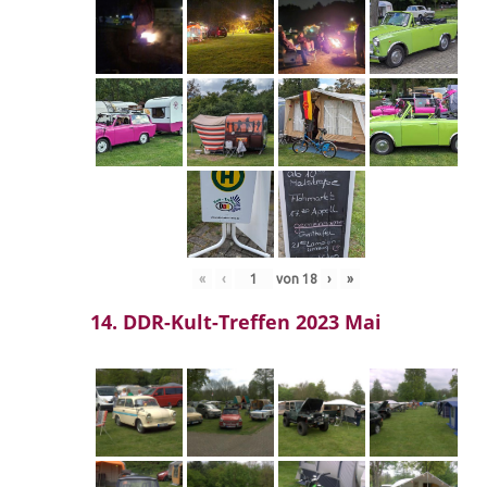
«
‹
von
18
›
»
14. DDR-Kult-Treffen 2023 Mai