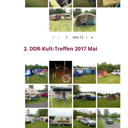
«
‹
von
15
›
»
2. DDR-Kult-Treffen 2017 Mai