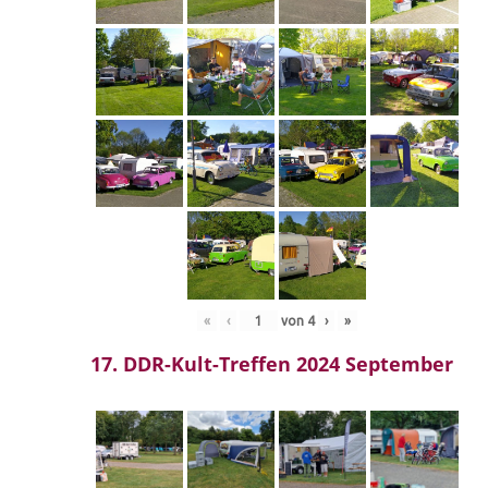
«
‹
von
4
›
»
17. DDR-Kult-Treffen 2024 September