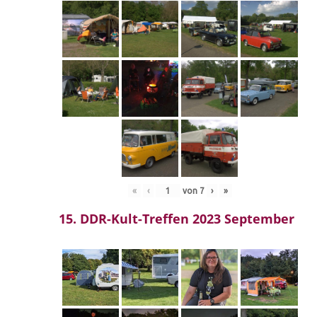
«
‹
von
7
›
»
15. DDR-Kult-Treffen 2023 September