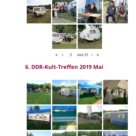
«
‹
von
21
›
»
6. DDR-Kult-Treffen 2019 Mai