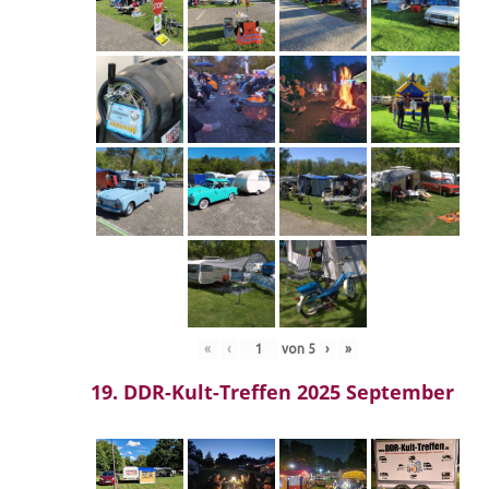
«
‹
von
5
›
»
19. DDR-Kult-Treffen 2025 September