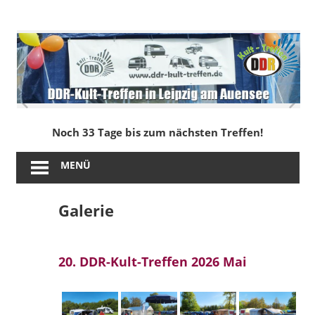
Zum
Inhalt
DDR-
springen
Kult-
Treffen
in
Noch 33 Tage bis zum nächsten Treffen!
Leipzig
MENÜ
am
Galerie
Auensee
20. DDR-Kult-Treffen 2026 Mai