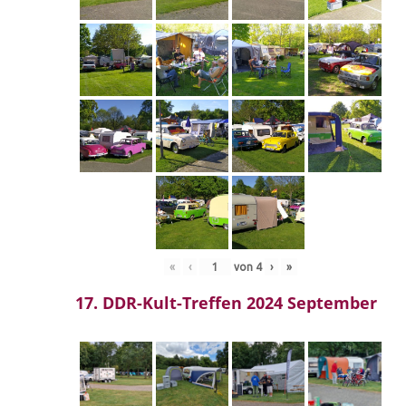
«
‹
von
4
›
»
17. DDR-Kult-Treffen 2024 September