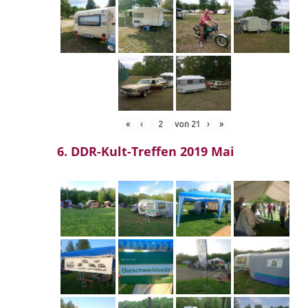
«
‹
von
21
›
»
6. DDR-Kult-Treffen 2019 Mai