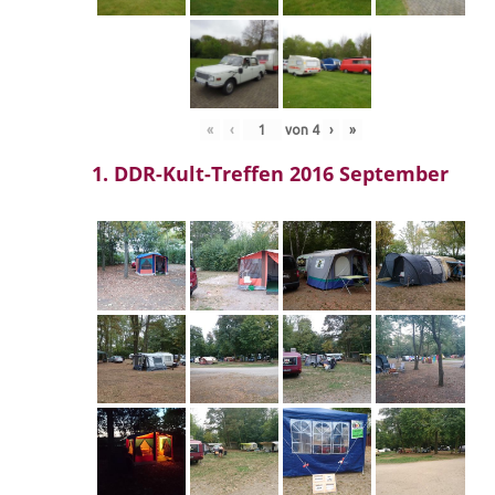
«
‹
von
4
›
»
1. DDR-Kult-Treffen 2016 September