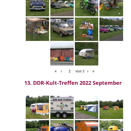
«
‹
von
5
›
»
13. DDR-Kult-Treffen 2022 September