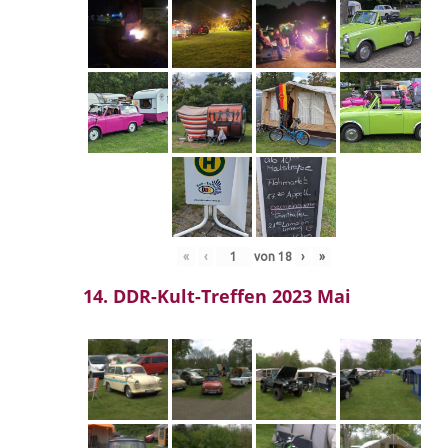
«
‹
von
18
›
»
14. DDR-Kult-Treffen 2023 Mai