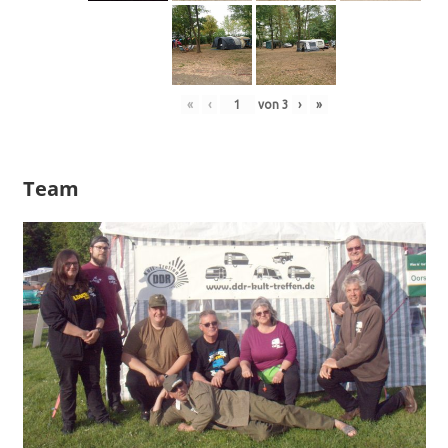
«
‹
von
3
›
»
Team