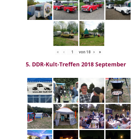
«
‹
von
18
›
»
5. DDR-Kult-Treffen 2018 September