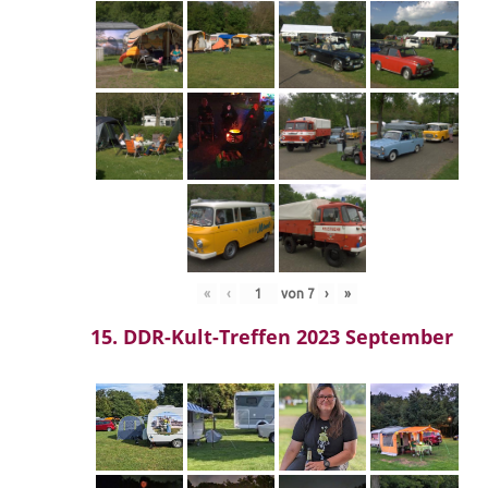
«
‹
von
7
›
»
15. DDR-Kult-Treffen 2023 September