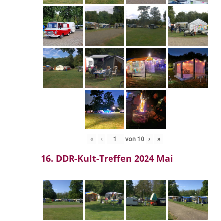
«
‹
von
10
›
»
16. DDR-Kult-Treffen 2024 Mai