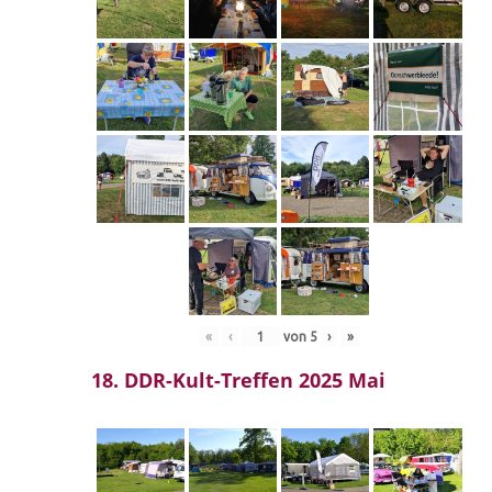
«
‹
von
5
›
»
18. DDR-Kult-Treffen 2025 Mai