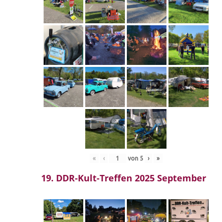
«
‹
von
5
›
»
19. DDR-Kult-Treffen 2025 September