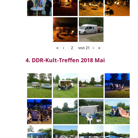
«
‹
von
21
›
»
4. DDR-Kult-Treffen 2018 Mai