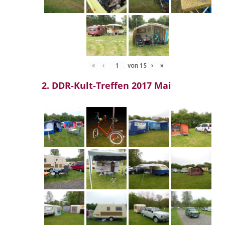
«
‹
von
15
›
»
2. DDR-Kult-Treffen 2017 Mai