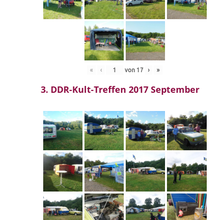
«
‹
von
17
›
»
3. DDR-Kult-Treffen 2017 September