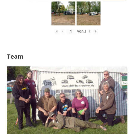
«
‹
von
3
›
»
Team