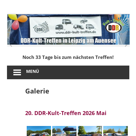
Zum
Inhalt
DDR-
springen
Kult-
Treffen
in
Noch 33 Tage bis zum nächsten Treffen!
Leipzig
MENÜ
am
Galerie
Auensee
20. DDR-Kult-Treffen 2026 Mai