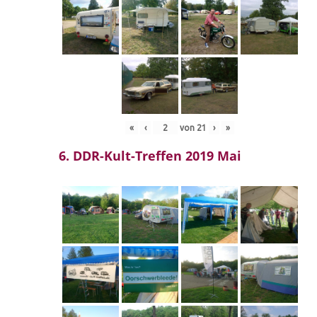
«
‹
von
21
›
»
6. DDR-Kult-Treffen 2019 Mai