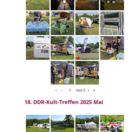
«
‹
von
5
›
»
18. DDR-Kult-Treffen 2025 Mai