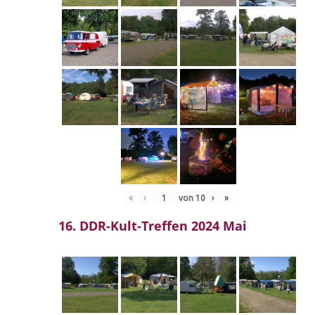
«
‹
von
10
›
»
16. DDR-Kult-Treffen 2024 Mai