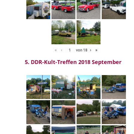
«
‹
von
18
›
»
5. DDR-Kult-Treffen 2018 September