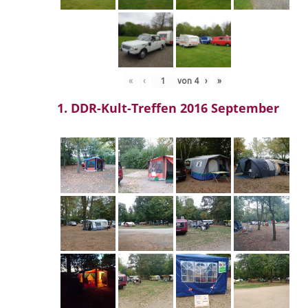
«
‹
von
4
›
»
1. DDR-Kult-Treffen 2016 September