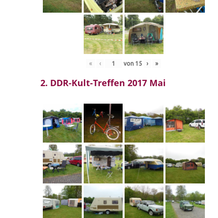
«
‹
von
15
›
»
2. DDR-Kult-Treffen 2017 Mai