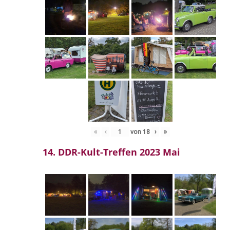
«
‹
von
18
›
»
14. DDR-Kult-Treffen 2023 Mai