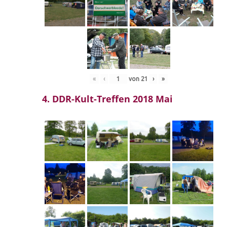
«
‹
von
21
›
»
4. DDR-Kult-Treffen 2018 Mai