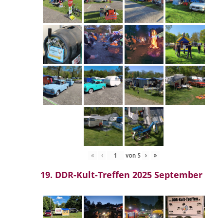
«
‹
von
5
›
»
19. DDR-Kult-Treffen 2025 September