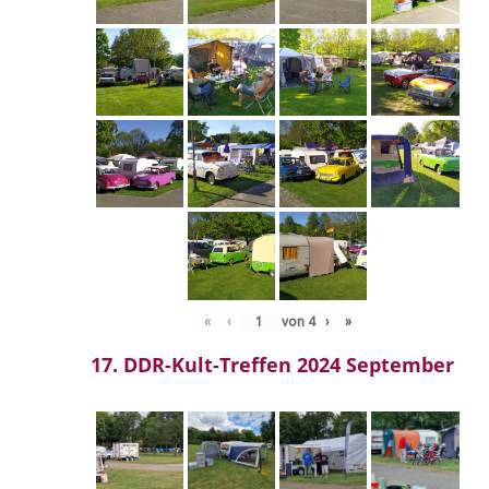
«
‹
von
4
›
»
17. DDR-Kult-Treffen 2024 September