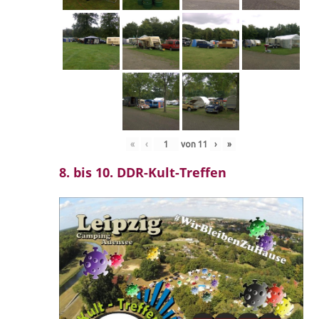
«
‹
von
11
›
»
8. bis 10. DDR-Kult-Treffen