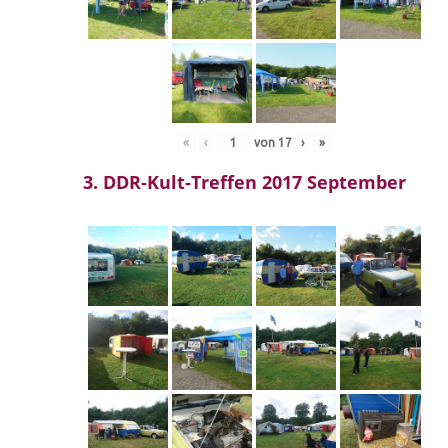
«
‹
von
17
›
»
3. DDR-Kult-Treffen 2017 September