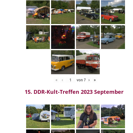
«
‹
von
7
›
»
15. DDR-Kult-Treffen 2023 September