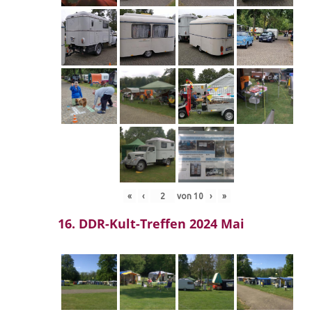
«
‹
von
10
›
»
16. DDR-Kult-Treffen 2024 Mai