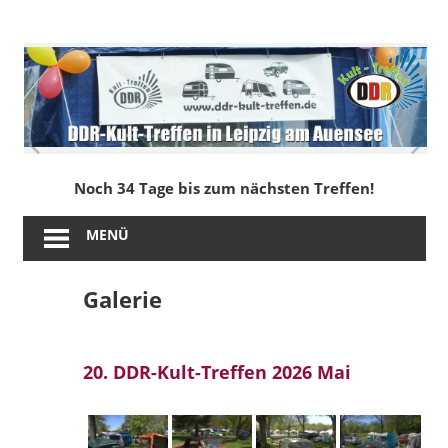
Zum
Inhalt
DDR-
springen
Kult-
Treffen
in
Noch 34 Tage bis zum nächsten Treffen!
Leipzig
MENÜ
am
Galerie
Auensee
20. DDR-Kult-Treffen 2026 Mai