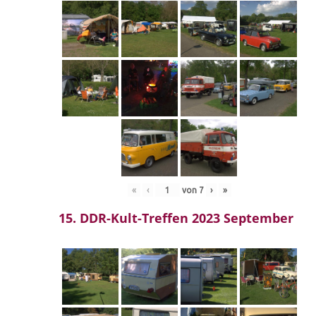
«
‹
von
7
›
»
15. DDR-Kult-Treffen 2023 September