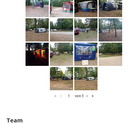
«
‹
von
3
›
»
Team