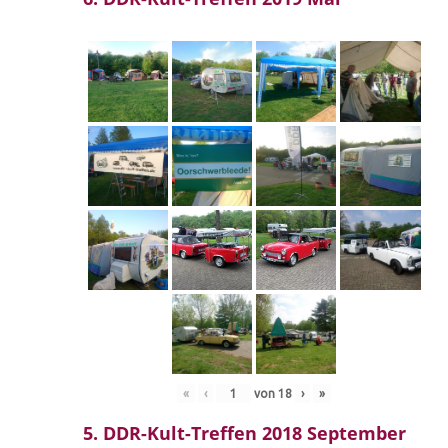
«
‹
von
18
›
»
5. DDR-Kult-Treffen 2018 September