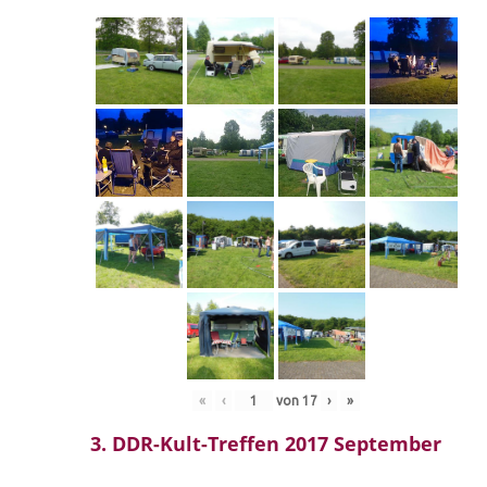
«
‹
von
17
›
»
3. DDR-Kult-Treffen 2017 September