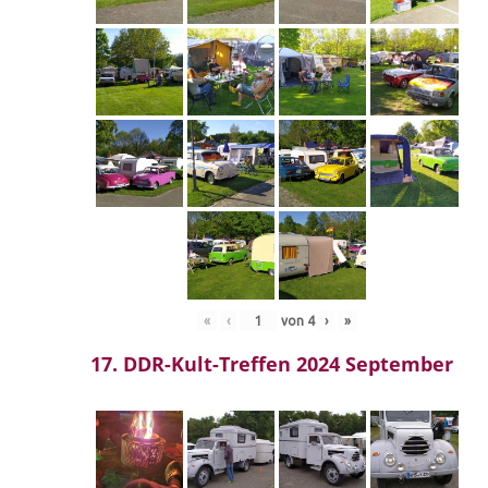
«
‹
von
4
›
»
17. DDR-Kult-Treffen 2024 September