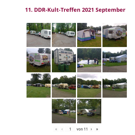
11. DDR-Kult-Treffen 2021 September
«
‹
von
11
›
»