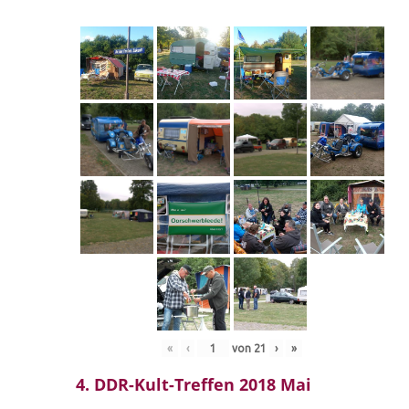
«
‹
von
21
›
»
4. DDR-Kult-Treffen 2018 Mai