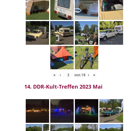
«
‹
von
18
›
»
14. DDR-Kult-Treffen 2023 Mai