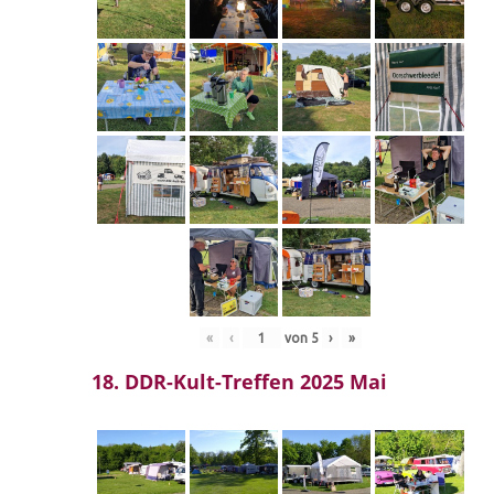
«
‹
von
5
›
»
18. DDR-Kult-Treffen 2025 Mai