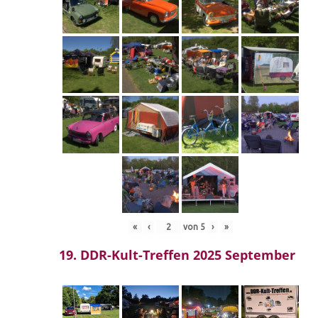
«
‹
von
5
›
»
19. DDR-Kult-Treffen 2025 September