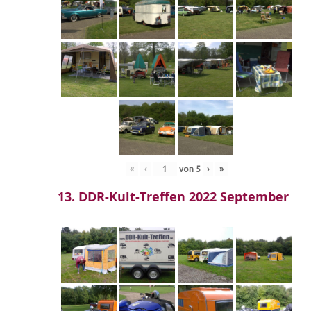
«
‹
von
5
›
»
13. DDR-Kult-Treffen 2022 September