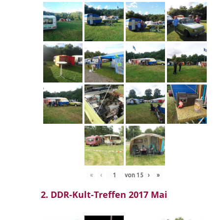
«
‹
von
15
›
»
2. DDR-Kult-Treffen 2017 Mai