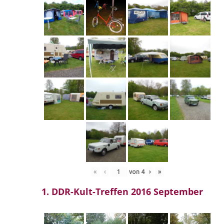
«
‹
von
4
›
»
1. DDR-Kult-Treffen 2016 September