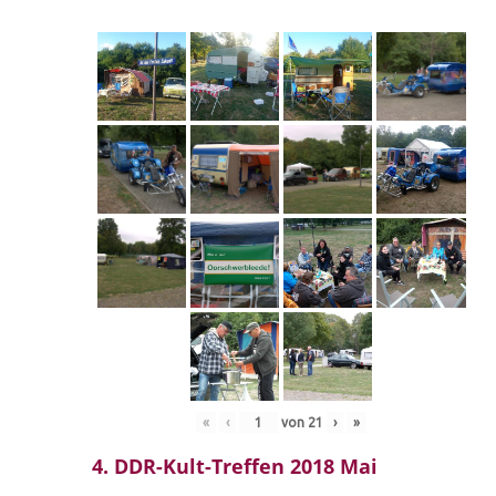
«
‹
von
21
›
»
4. DDR-Kult-Treffen 2018 Mai