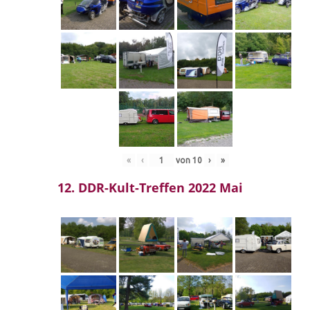
«
‹
von
10
›
»
12. DDR-Kult-Treffen 2022 Mai