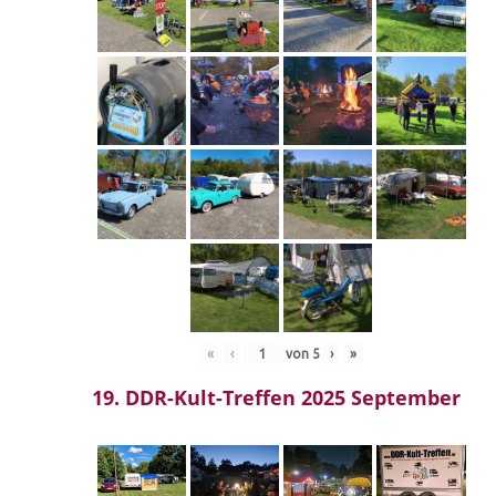
«
‹
von
5
›
»
19. DDR-Kult-Treffen 2025 September