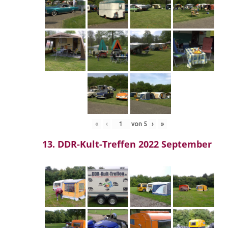
«
‹
von
5
›
»
13. DDR-Kult-Treffen 2022 September