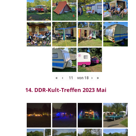
«
‹
von
18
›
»
14. DDR-Kult-Treffen 2023 Mai