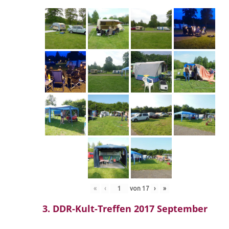
«
‹
von
17
›
»
3. DDR-Kult-Treffen 2017 September