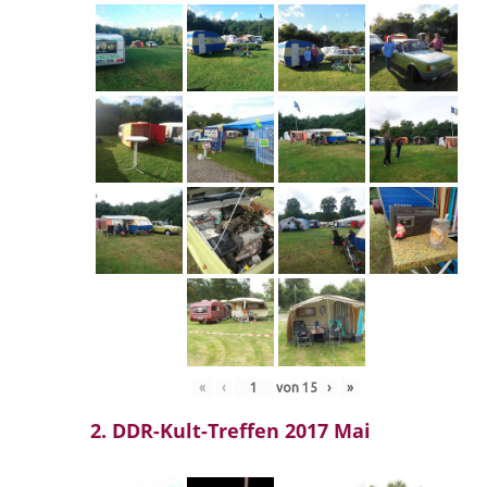
«
‹
von
15
›
»
2. DDR-Kult-Treffen 2017 Mai