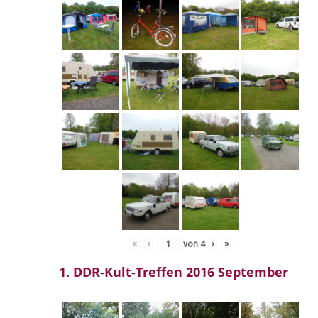
«
‹
von
4
›
»
1. DDR-Kult-Treffen 2016 September