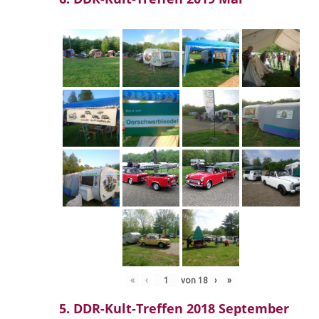
«
‹
von
18
›
»
5. DDR-Kult-Treffen 2018 September