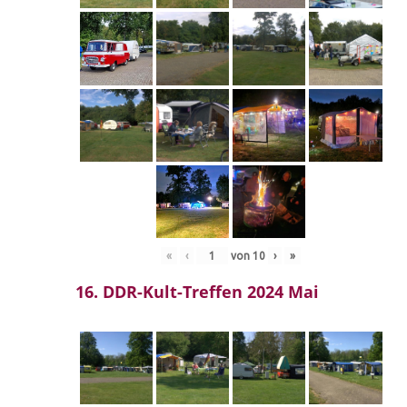
«
‹
von
10
›
»
16. DDR-Kult-Treffen 2024 Mai