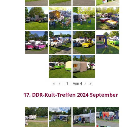
«
‹
von
4
›
»
17. DDR-Kult-Treffen 2024 September