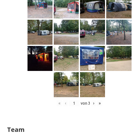
«
‹
von
3
›
»
Team