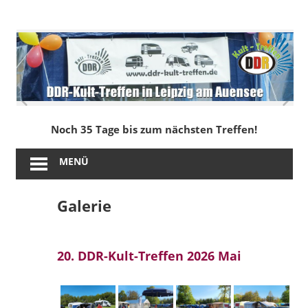
Zum
Inhalt
DDR-
springen
Kult-
Treffen
in
Noch 35 Tage bis zum nächsten Treffen!
Leipzig
MENÜ
am
Galerie
Auensee
20. DDR-Kult-Treffen 2026 Mai