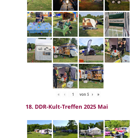
«
‹
von
5
›
»
18. DDR-Kult-Treffen 2025 Mai