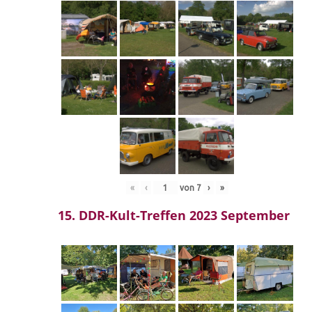
«
‹
von
7
›
»
15. DDR-Kult-Treffen 2023 September