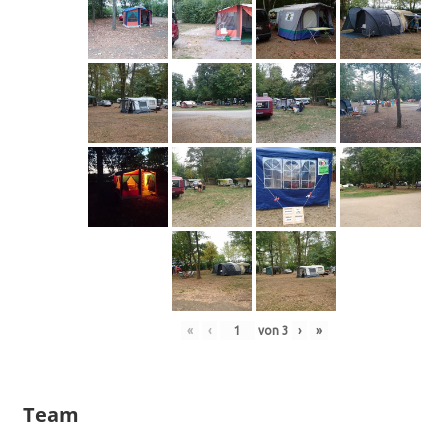
«
‹
von
3
›
»
Team