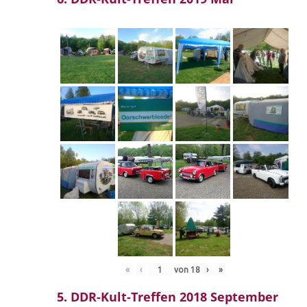
«
‹
von
18
›
»
5. DDR-Kult-Treffen 2018 September