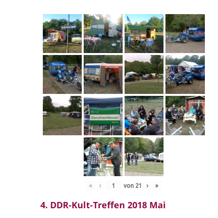
«
‹
von
21
›
»
4. DDR-Kult-Treffen 2018 Mai