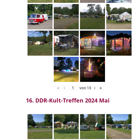
«
‹
von
10
›
»
16. DDR-Kult-Treffen 2024 Mai