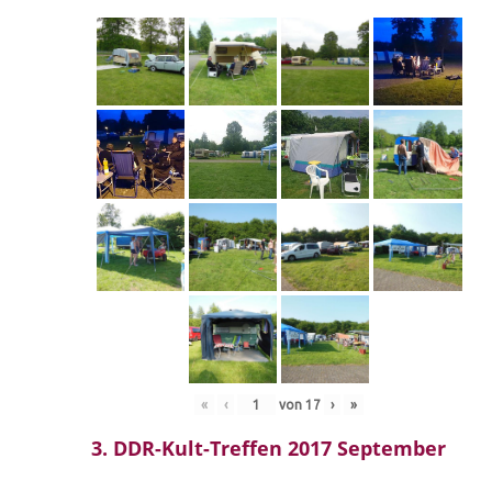
«
‹
von
17
›
»
3. DDR-Kult-Treffen 2017 September