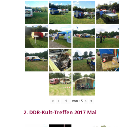
«
‹
von
15
›
»
2. DDR-Kult-Treffen 2017 Mai