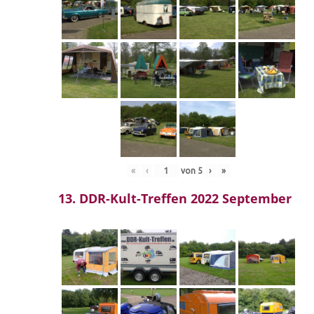
«
‹
von
5
›
»
13. DDR-Kult-Treffen 2022 September