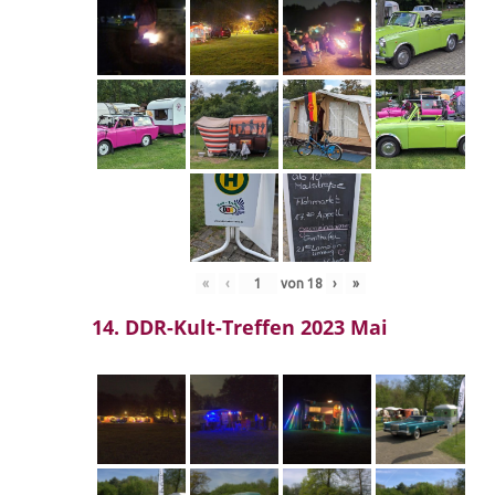
«
‹
von
18
›
»
14. DDR-Kult-Treffen 2023 Mai