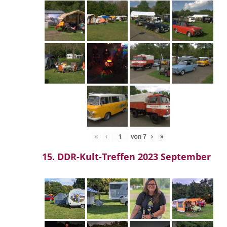
«
‹
von
7
›
»
15. DDR-Kult-Treffen 2023 September