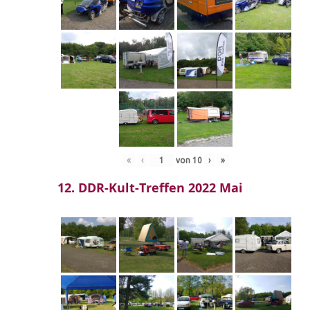
«
‹
von
10
›
»
12. DDR-Kult-Treffen 2022 Mai