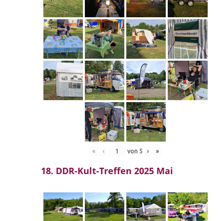
«
‹
von
5
›
»
18. DDR-Kult-Treffen 2025 Mai