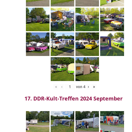
«
‹
von
4
›
»
17. DDR-Kult-Treffen 2024 September