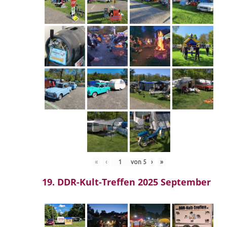
«
‹
von
5
›
»
19. DDR-Kult-Treffen 2025 September