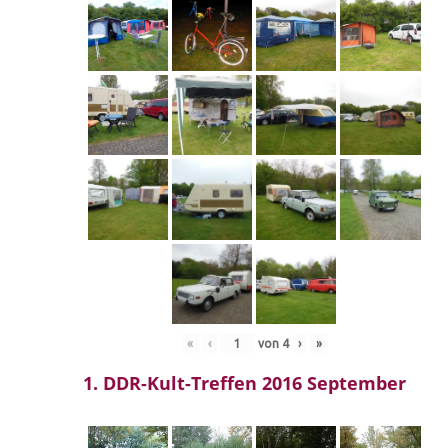
«
‹
von
4
›
»
1. DDR-Kult-Treffen 2016 September